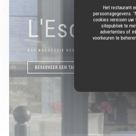
Het restaurant e
persoonsgegevens. 'N
L'Escale
cookies vereisen uw 
sitepubliek te me
advertenties of in
voorkeuren te behere
BAR BRASSERIE RESTAURANT
|
BOULOGNE-SU
RESERVEER EEN TAFEL