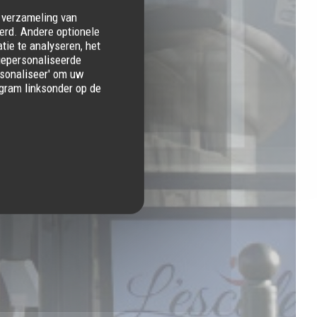
e verzameling van
erd. Andere optionele
ie te analyseren, het
 gepersonaliseerde
ersonaliseer' om uw
gram linksonder op de