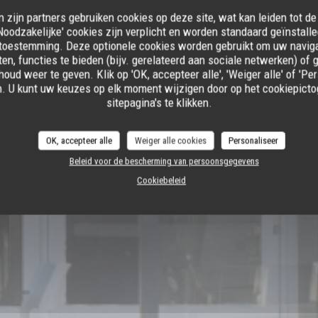
n zijn partners gebruiken cookies op deze site, wat kan leiden tot d
oodzakelijke' cookies zijn verplicht en worden standaard geïnstalle
toestemming. Deze optionele cookies worden gebruikt om uw navigat
ten, functies te bieden (bijv. gerelateerd aan sociale netwerken) of
houd weer te geven. Klik op 'OK, accepteer alle', 'Weiger alle' of 'P
n. U kunt uw keuzes op elk moment wijzigen door op het cookiepicto
sitepagina's te klikken.
R-MER
OK, accepteer alle
Weiger alle cookies
Personaliseer
Beleid voor de bescherming van persoonsgegevens
Cookiebeleid