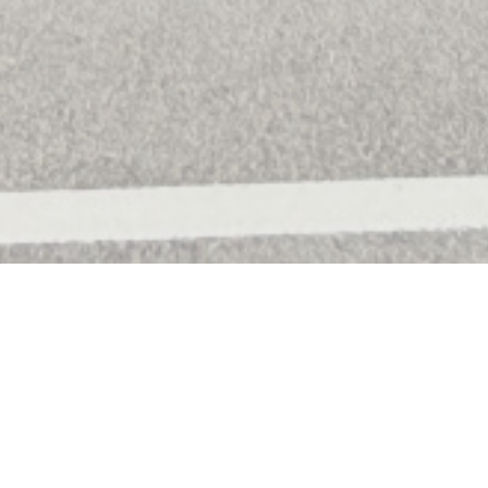
caa, in Boulogne-sur-mer.