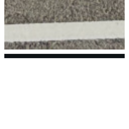
L'Escale
L'Escale empfängt Sie 7 Tage die Woche direkt
gegenüber von Nausicaa in Boulogne-sur-Mer. Unsere
lokalen Spezialitäten, mit guten frischen Produkten
gut für Sie zubereitet, werden Sie verführen. Unsere
warme Umgebung eignet sich für Familien,