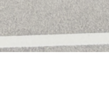
sicaa, a Boulogne-sur-mer.
cucinati per voi vi