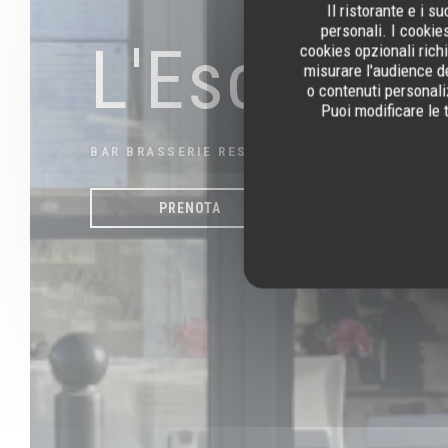
Il ristorante e i 
personali. I cookie
L'Escale
cookies opzionali rich
misurare l'audience de
o contenuti personaliz
Puoi modificare le 
BAR BRASSERIE RESTAURANT
|
BOULOGNE-SU
PRENOTA