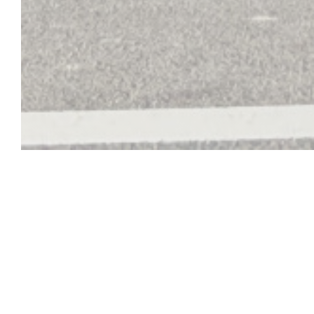
L'Escale
L'Escale vi accoglie 7 giorni su 7 proprio di fronte a Nau
Le nostre specialità locali, con buoni prodotti freschi ben 