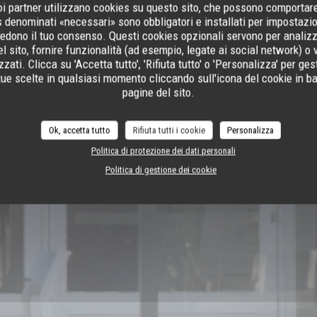
suoi partner utilizzano cookies su questo sito, che possono comportare 
s denominati «necessari» sono obbligatori e installati per impostazion
iedono il tuo consenso. Questi cookies opzionali servono per analizz
l sito, fornire funzionalità (ad esempio, legate ai social network) o 
zati. Clicca su 'Accetta tutto', 'Rifiuta tutto' o 'Personalizza' per ges
tue scelte in qualsiasi momento cliccando sull'icona del cookie in ba
pagine del sito.
R-MER
Ok, accetta tutto
Rifiuta tutti i cookie
Personalizza
Politica di protezione dei dati personali
Politica di gestione dei cookie