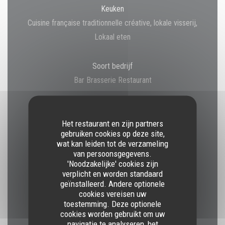
Keuken
Cuisine française traditionnelle créative, lokale visserij,
Lokaal eten
Soort bedrijf
Bar Brasserie Restaurant
Diensten
Het restaurant en zijn partners
Veggie gerechten, Private Hire, Kinder menu,
gebruiken cookies op deze site,
Verwarmd terras, Diervriendelijk, Kinderstoeltje en
wat kan leiden tot de verzameling
verschoontafel voor baby's, Kinderstoelen
van persoonsgegevens.
'Noodzakelijke' cookies zijn
verplicht en worden standaard
Betaalmethoden
geïnstalleerd. Andere optionele
cookies vereisen uw
Amex, Apple Pay, Restaurant Ticket, Paiement Sans
toestemming. Deze optionele
ContactPaiement Sans Contact, NL - restaurant van
cookies worden gebruikt om uw
Titres (uniquement le midi), Eurocard / Mastercard,
navigatie te analyseren, het