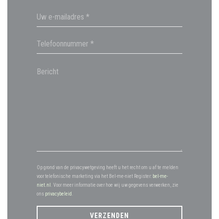
Op grond van de privacywetgeving heeft u het recht om u af te melden
voor telefonische marketing via het Bel-me-niet Register:
bel-me-
niet.nl
. Voor meer informatie over hoe wij uw gegevens verwerken, zie
ons
privacybeleid
.