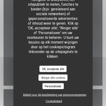
sitepubliek te meten, functies te
restaurant van Titres, Contant geld, meester, Visa,
bieden (bijv. gerelateerd aan
Vakantiecheques, American Express, Debetkaart
sociale netwerken) of
gepersonaliseerde advertenties
of inhoud weer te geven. Klik op
'OK, accepteer alle', 'Weiger alle'
of 'Personaliseer' om uw
Openingstijden
voorkeuren te beheren. U kunt uw
keuzes op elk moment wijzigen
door op het cookiepictogram
linksonder op de sitepagina's te
klikken.
Maa
-
Zon
10:00 - 22:00
OK, accepteer alle
Weiger alle cookies
Personaliseer
Beleid voor de bescherming van persoonsgegevens
Toegang
Cookiebeleid