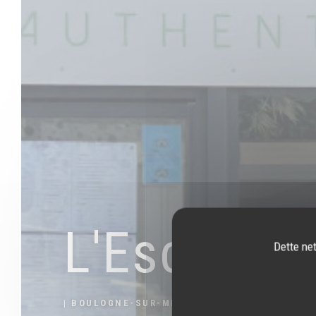
L'Escale
Dette net
|
BOULOGNE-SUR-MER