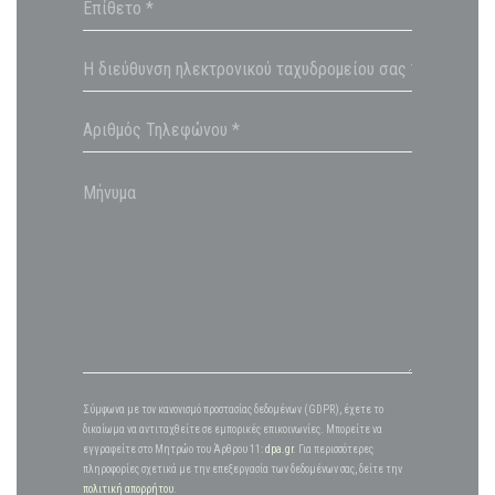
Σύμφωνα με τον κανονισμό προστασίας δεδομένων (GDPR), έχετε το
δικαίωμα να αντιταχθείτε σε εμπορικές επικοινωνίες. Μπορείτε να
εγγραφείτε στο Μητρώο του Άρθρου 11:
dpa.gr
. Για περισσότερες
πληροφορίες σχετικά με την επεξεργασία των δεδομένων σας, δείτε την
πολιτική απορρήτου
.