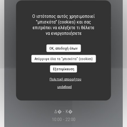
Amex, Apple Pay, Εστιατόριο Ticket, Χρώμα χωρίς
επαφήΧρώμα χωρίς επαφή, Εστιατόριο Titres
Ο ιστότοπος αυτός χρησιμοποιεί
(μοναδικό μινι midi)Εστιατόριο Titres (μοναδικό μινι
"μπισκότα" (cookies) και σας
επιτρέπει να ελέγξετε τι θέλετε
midi), Eurocard / Mastercard, Το εστιατόριο TitresΤο
να ενεργοποιήσετε
εστιατόριο Titres, Μετρητά, Μουσικοδιδάσκαλος,
Visa, Κουπόνια διακοπών, American Express,
OK, αποδοχή όλων
Χρεωστική κάρτα
Απόρριψε όλα τα "μπισκότα" (cookies)
Εξατομίκευση
Πολιτική απορρήτου
Ώρες λειτουργίας
undefined
Δ�
-
Κ�
10:00 - 22:00