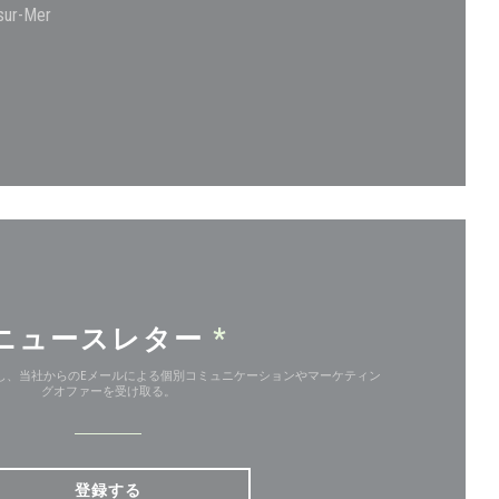
((新しいウィンドウで開きます))
sur-Mer
で開きます))
ィンドウで開きます))
ニュースレター
*
し、当社からのEメールによる個別コミュニケーションやマーケティン
グオファーを受け取る。
登録する