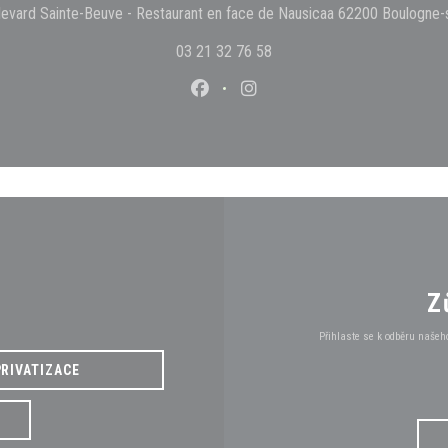
levard Sainte-Beuve - Restaurant en face de Nausicaa 62200 Boulogne-
03 21 32 76 58
Facebook ((otevře se v novém okn
Instagram ((otevře se v no
Z
Přihlaste se k odběru našeh
PRIVATIZACE