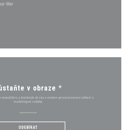
((otevře se v novém okně))
sur-Mer
ě))
vém okně))
ůstaňte v obraze
*
o newsletteru a dostávejte od nás e-mailem personalizovaná sdělení a
marketingové nabídky.
ODEBÍRAT